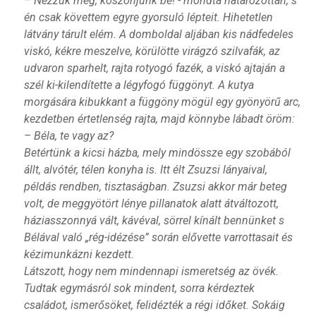
– Nézzük meg, köszönjünk be! - mondta határozottan, s
én csak követtem egyre gyorsuló lépteit. Hihetetlen
látvány tárult elém. A domboldal aljában kis nádfedeles
viskó, kékre meszelve, körülötte virágzó szilvafák, az
udvaron sparhelt, rajta rotyogó fazék, a viskó ajtaján a
szél ki-kilendítette a légyfogó függönyt. A kutya
morgására kibukkant a függöny mögül egy gyönyörű arc,
kezdetben értetlenség rajta, majd könnybe lábadt öröm:
– Béla, te vagy az?
Betértünk a kicsi házba, mely mindössze egy szobából
állt, alvótér, télen konyha is. Itt élt Zsuzsi lányaival,
példás rendben, tisztaságban. Zsuzsi akkor már beteg
volt, de meggyötört lénye pillanatok alatt átváltozott,
háziasszonnyá vált, kávéval, sörrel kínált bennünket s
Bélával való „rég-idézése” során elővette varrottasait és
kézimunkázni kezdett.
Látszott, hogy nem mindennapi ismeretség az övék.
Tudtak egymásról sok mindent, sorra kérdeztek
családot, ismerősöket, felidézték a régi időket. Sokáig