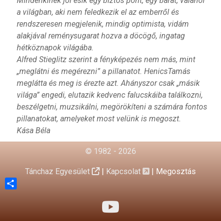
Mindenkinek jól esik egy biztos pont, egy barát, valahol
a világban, aki nem feledkezik el az emberről és
rendszeresen megjelenik, mindig optimista, vidám
alakjával reménysugarat hozva a döcögő, ingatag
hétköznapok világába.
Alfred Stieglitz szerint a fényképezés nem más, mint
„meglátni és megérezni” a pillanatot. HenicsTamás
meglátta és meg is érezte azt. Ahányszor csak „másik
világa” engedi, elutazik kedvenc falucskáiba találkozni,
beszélgetni, muzsikálni, megörökíteni a számára fontos
pillanatokat, amelyeket most velünk is megoszt.
Kása Béla
© 1982 - 2026
Tánchaz Egyesület
|
Kapcsolat
|
Megosztás
Share