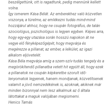
beszélgettünk, ott is ragadtunk, pedig mennünk kellett
volna.
Így ismerem Kása Bélát. Az emberekhez való közvetlen
viszonya, a türelme, az emlékezni tudás mind-mind
hozzájárul ahhoz, hogy ne csupán fotográfus, de talán
szociológus, pszichológus is legyen egyben. Képes arra,
hogy egy-egy utazása során hosszú napokon át ne
vegye elő fényképezőgépét, hogy megvárja és
megérezze a pillanat, az ember, a lelkület, az igazi
alkalom eljövetelét.
Kása Béla megvárja amíg a szem-szív-tudás tengely és a
megörökítendő pillanatba vetett hit együtt áll, hogy ezek
a pillanatok ne csupán képkeretbe szorult idő-
lenyomatok legyenek, hanem mondjanak, közvetítsenek
valamit a jövő nemzedékének is, azoknak, akiknek már
minden bizonnyal nem lesz alkalmuk az ő általa
látottakat a maguk valójában megismerni.
Henics Tamás