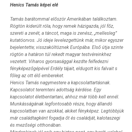
Henics Tamás képei elé
Tamás barátommal először Amerikában találkoztam.
Rögtön kiderült róla, hogy remek házigazda, jól főz,
szereti a zenét, a táncot, maga is zenész, „mellesleg”
kutatóorvos. Jó ideje levelezgettünk már, mikor egyszer
bejelentette; visszaköltöznek Európába. Első útja szinte
rögtön a határon túl rekedt magyar testvéreinkhez
vezetett. Viharos gyorsasággal kezdte felfedezni
fényképezőgépével Erdély tájait, eldugott kis falvait s
főleg az ott élő embereket.
Henics Tamás nagymestere a kapcsolattartásnak.
Kapcsolatot teremteni adottság kérdése. Egy
kapcsolatot életbentartani, ahhoz már több kell ennél.
Munkásságának legfontosabb része, hogy állandó
kapcsolatban van azokkal, akiket fényképez. Legtöbbjük
már családtagként fogadja őt és családját, kalotaszegi
és mezőségi otthonában.