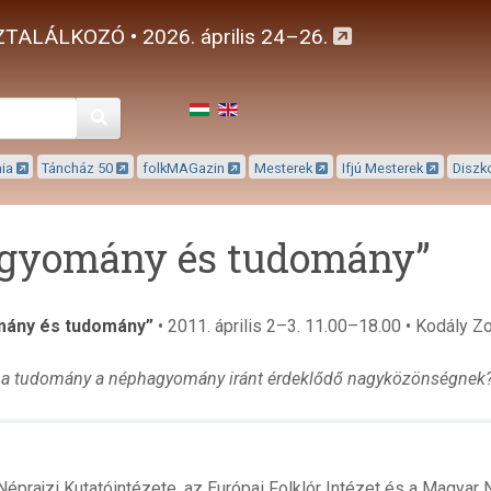
TALÁLKOZÓ • 2026. április 24–26.
Keresés
mia
Táncház 50
folkMAGazin
Mesterek
Ifjú Mesterek
Diszk
gyomány és tudomány”
ány és tudomány”
• 2011. április 2–3. 11.00–18.00 • Kodály Zol
l a tudomány a néphagyomány iránt érdeklődő nagyközönségnek
éprajzi Kutatóintézete, az Európai Folklór Intézet és a Magyar