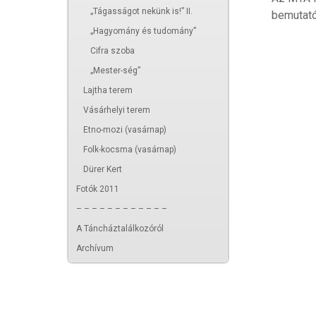
„Tágasságot nekünk is!” II.
bemutató
„Hagyomány és tudomány”
Cifra szoba
„Mester-ség”
Lajtha terem
Vásárhelyi terem
Etno-mozi (vasárnap)
Folk-kocsma (vasárnap)
Dürer Kert
Fotók 2011
– – – – – – – – – – – –
A Táncháztalálkozóról
Archívum