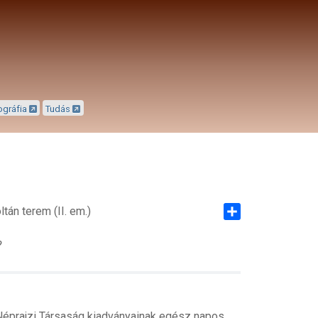
ográfia
Tudás
tán terem (II. em.)
Share
?
 Néprajzi Társaság kiadványainak egész napos