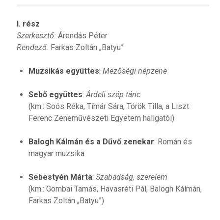
I. rész
Szerkesztő:
Árendás Péter
Rendező:
Farkas Zoltán „Batyu”
Muzsikás együttes
:
Mezőségi népzene
Sebő együttes
:
Árdeli szép tánc
(km.: Soós Réka, Tímár Sára, Török Tilla, a Liszt
Ferenc Zeneművészeti Egyetem hallgatói)
Balogh Kálmán és a Dűvő zenekar
: Román és
magyar muzsika
Sebestyén Márta
:
Szabadság, szerelem
(km.: Gombai Tamás, Havasréti Pál, Balogh Kálmán,
Farkas Zoltán „Batyu”)