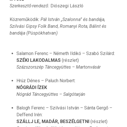
Szerkesztő-rendező:
Diószegi László
Közreműködik:
Pál István „Szalonna” és bandája,
Szilvási Gipsy Folk Band, Romanyi Rota, Bálint és
bandája (Püspökhatvan)
Salamon Ferenc – Németh Ildikó – Szabó Szilárd:
SZÉKI LAKODALMAS
(részlet)
Százszorszép Táncegyüttes – Martonvásár
Hrúz Dénes – Paluch Norbert:
NÓGRÁDI ÍZEK
Nógrád Táncegyüttes – Salgótarján
Balogh Ferenc – Szilvási István – Sánta Gergő –
Deffend Irén:
SZÁLLJ LE, MADÁR, BESZÉLGETNI
(részlet)