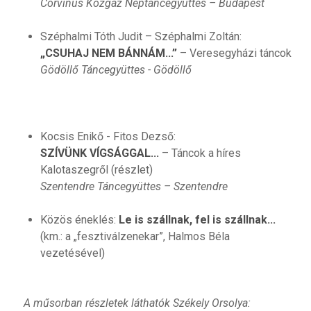
Corvinus Közgáz Néptáncegyüttes – Budapest
Széphalmi Tóth Judit – Széphalmi Zoltán:
„CSUHAJ NEM BÁNNÁM...”
– Veresegyházi táncok
Gödöllő Táncegyüttes - Gödöllő
Kocsis Enikő - Fitos Dezső:
SZÍVÜNK VÍGSÁGGAL...
– Táncok a híres
Kalotaszegről (részlet)
Szentendre Táncegyüttes – Szentendre
Közös éneklés:
Le is szállnak, fel is szállnak...
(km.: a „fesztiválzenekar”, Halmos Béla
vezetésével)
A műsorban részletek láthatók Székely Orsolya: