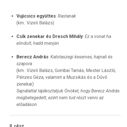
Vujicsics együttes
:
Rastanak
(km.: Vizeli Balázs)
Csík zenekar és Dresch Mihály
:
Ez a vonat ha
elindult, hadd menjen
Berecz András
:
Kalotaszegi keserves, hajnali és
szapora
(km.: Vizeli Balázs, Gombai Tamás, Mester László,
Pénzes Géza, valamint a Muzsikás és a Dűvő
zenekar)
Sajnálattal tájékoztatjuk Önöket, hogy Berecz András
megbetegedett, ezért nem tud részt venni az
előadáson.
II. rész